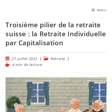
Skip
to
Menu
content
Troisième pilier de la retraite
suisse : la Retraite Individuelle
par Capitalisation
Publication
Post
27 juillet 2022
Retraite
publiée :
category:
Temps
4 min de lecture
de
lecture :