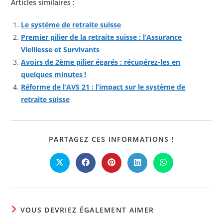
Articles similaires :
Le système de retraite suisse
Premier pilier de la retraite suisse : l’Assurance
Vieillesse et Survivants
Avoirs de 2ème pilier égarés : récupérez-les en
quelques minutes !
Réforme de l’AVS 21 : l’impact sur le système de
retraite suisse
PARTAGER
PARTAGEZ CES INFORMATIONS !
CE
CONTENU
Ouvrir
Ouvrir
Ouvrir
Ouvrir
Ouvrir
dans
dans
dans
dans
dans
une
une
une
une
une
autre
autre
autre
autre
autre
fenêtre
fenêtre
fenêtre
fenêtre
fenêtre
VOUS DEVRIEZ ÉGALEMENT AIMER