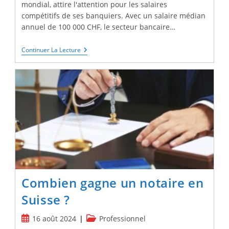
mondial, attire l'attention pour les salaires
compétitifs de ses banquiers. Avec un salaire médian
annuel de 100 000 CHF, le secteur bancaire…
Quel
Continuer La Lecture
Est
Le
Salaire
Moyen
Du
Secteur
Bancaire
En
Suisse
?
Combien gagne un notaire en
Suisse ?
Publication
Post
16 août 2024
Professionnel
publiée :
category: