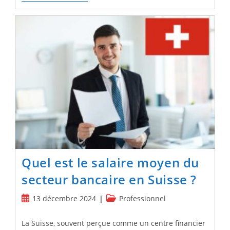
Savoir
Sur
Le
SEO
En
Suisse
:
Conseils,
Astuces
Et
Tendances
Quel est le salaire moyen du
secteur bancaire en Suisse ?
Publication
Post
13 décembre 2024
Professionnel
publiée :
category:
La Suisse, souvent perçue comme un centre financier