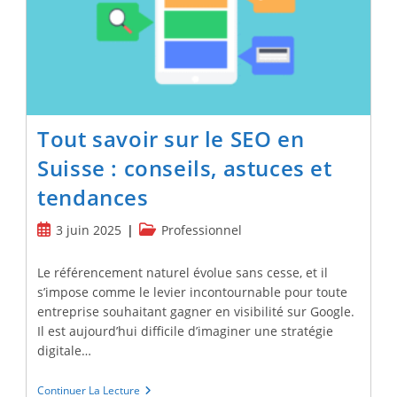
Pour
Les
Frontaliers
?
Tout savoir sur le SEO en
Suisse : conseils, astuces et
tendances
Publication
Post
3 juin 2025
Professionnel
publiée :
category:
Le référencement naturel évolue sans cesse, et il
s’impose comme le levier incontournable pour toute
entreprise souhaitant gagner en visibilité sur Google.
Il est aujourd’hui difficile d’imaginer une stratégie
digitale…
Tout
Continuer La Lecture