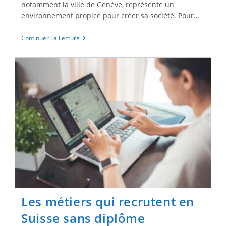
notamment la ville de Genève, représente un
environnement propice pour créer sa société. Pour…
Créer
Continuer La Lecture
Une
Société
À
Genève
En
Tant
Que
Français
:
Les
Étapes
Clés
Les métiers qui recrutent en
Suisse sans diplôme