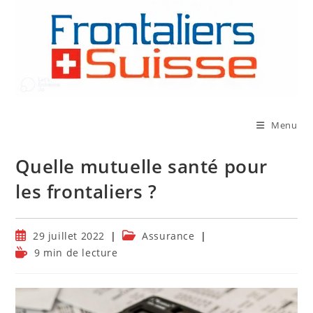
Skip
to
content
Menu
Quelle mutuelle santé pour
les frontaliers ?
Publication
Post
29 juillet 2022
Assurance
publiée :
category:
Temps
9 min de lecture
de
lecture :