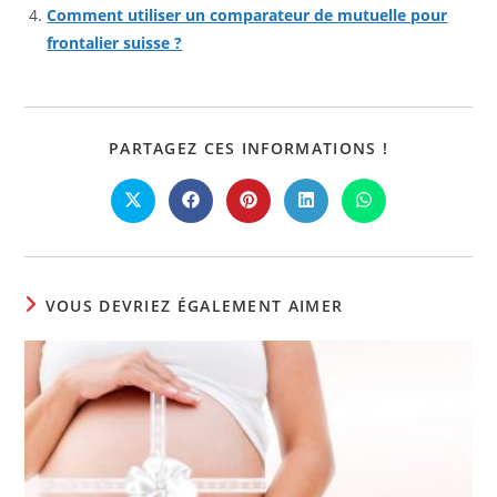
Comment utiliser un comparateur de mutuelle pour
frontalier suisse ?
PARTAGER
PARTAGEZ CES INFORMATIONS !
CE
CONTENU
Ouvrir
Ouvrir
Ouvrir
Ouvrir
Ouvrir
dans
dans
dans
dans
dans
une
une
une
une
une
autre
autre
autre
autre
autre
fenêtre
fenêtre
fenêtre
fenêtre
fenêtre
VOUS DEVRIEZ ÉGALEMENT AIMER