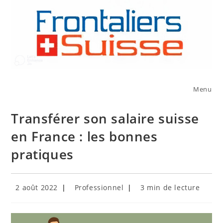
Skip
to
content
Menu
Transférer son salaire suisse
en France : les bonnes
pratiques
Publication
Post
Temps
2 août 2022
Professionnel
3 min de lecture
publiée :
category:
de
lecture :