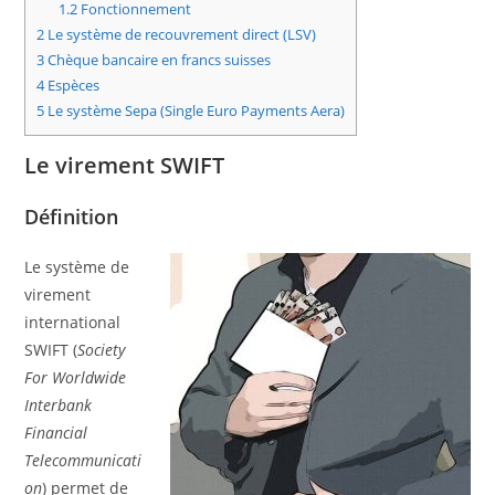
1.2
Fonctionnement
2
Le système de recouvrement direct (LSV)
3
Chèque bancaire en francs suisses
4
Espèces
5
Le système Sepa (Single Euro Payments Aera)
Le virement SWIFT
Définition
Le système de
virement
international
SWIFT (
Society
For Worldwide
Interbank
Financial
Telecommunicati
on
) permet de