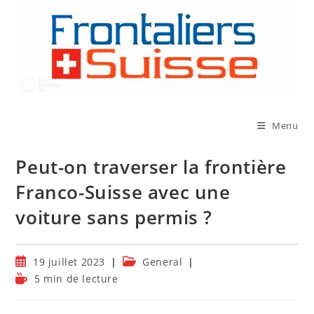
Skip
to
content
Menu
Peut-on traverser la frontière
Franco-Suisse avec une
voiture sans permis ?
Publication
Post
19 juillet 2023
General
publiée :
category:
Temps
5 min de lecture
de
lecture :