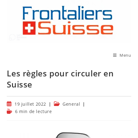
Skip
to
content
Menu
Les règles pour circuler en
Suisse
Publication
Post
19 juillet 2022
General
publiée :
category:
Temps
6 min de lecture
de
lecture :