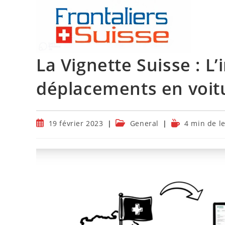
Skip
to
content
La Vignette Suisse : L
déplacements en voit
Publication
Post
Temps
19 février 2023
General
4 min de l
publiée :
category:
de
lecture :