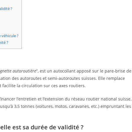
lidité ?
 véhicule ?
ité ?
ignette autoroutière
“, est un autocollant apposé sur le pare-brise de
isation des autoroutes et semi-autoroutes suisses. Elle remplace
acilite la circulation sur ces axes routiers.
nancer l’entretien et l’extension du réseau routier national suisse.
 jusqu’à 3,5 tonnes (voitures, motos, caravanes, etc.) empruntant les
lle est sa durée de validité ?