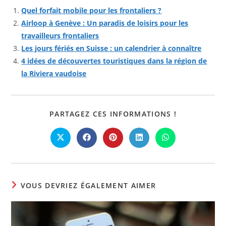
Quel forfait mobile pour les frontaliers ?
Airloop à Genève : Un paradis de loisirs pour les
travailleurs frontaliers
Les jours fériés en Suisse : un calendrier à connaître
4 idées de découvertes touristiques dans la région de
la Riviera vaudoise
PARTAGER
PARTAGEZ CES INFORMATIONS !
CE
CONTENU
Ouvrir
Ouvrir
Ouvrir
Ouvrir
Ouvrir
dans
dans
dans
dans
dans
une
une
une
une
une
autre
autre
autre
autre
autre
fenêtre
fenêtre
fenêtre
fenêtre
fenêtre
VOUS DEVRIEZ ÉGALEMENT AIMER