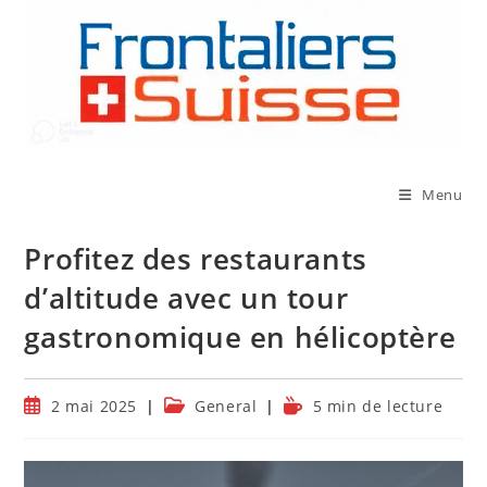
Skip
to
content
Menu
Profitez des restaurants
d’altitude avec un tour
gastronomique en hélicoptère
Publication
Post
Temps
2 mai 2025
General
5 min de lecture
publiée :
category:
de
lecture :