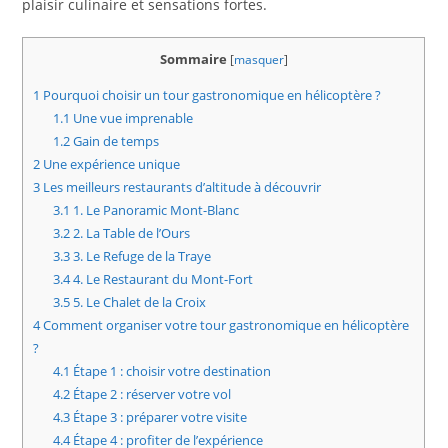
plaisir culinaire et sensations fortes.
Sommaire
[
masquer
]
1
Pourquoi choisir un tour gastronomique en hélicoptère ?
1.1
Une vue imprenable
1.2
Gain de temps
2
Une expérience unique
3
Les meilleurs restaurants d’altitude à découvrir
3.1
1. Le Panoramic Mont-Blanc
3.2
2. La Table de l’Ours
3.3
3. Le Refuge de la Traye
3.4
4. Le Restaurant du Mont-Fort
3.5
5. Le Chalet de la Croix
4
Comment organiser votre tour gastronomique en hélicoptère
?
4.1
Étape 1 : choisir votre destination
4.2
Étape 2 : réserver votre vol
4.3
Étape 3 : préparer votre visite
4.4
Étape 4 : profiter de l’expérience