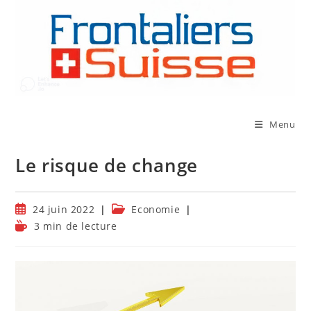
Skip
to
content
Menu
Le risque de change
Publication
Post
24 juin 2022
Economie
publiée :
category:
Temps
3 min de lecture
de
lecture :