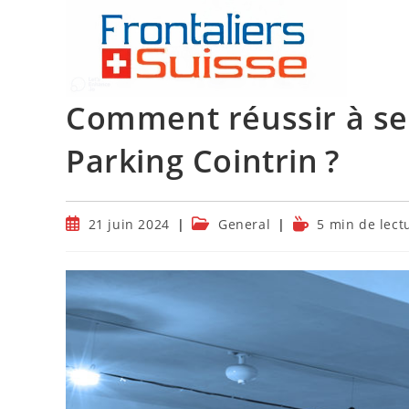
Skip
to
content
Comment réussir à se
Parking Cointrin ?
Publication
Post
Temps
21 juin 2024
General
5 min de lect
publiée :
category:
de
lecture :