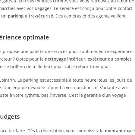
 le gâteau. En trois minutes chrono, vous vous retrouvez au cœur de
s marches avec vos bagages. Le service est conçu pour votre confort
d’un
parking ultra-sécurisé
. Des caméras et des agents veillent
érience optimale
s propose une palette de services pour sublimer votre expérience.
 retour ? Optez pour le
nettoyage intérieur, extérieur ou complet
.
rrosse brillera de mille feux pour votre retour triomphal.
 Cointrin. Le parking est accessible à toute heure, tous les jours de
ue. Une équipe dévouée répond à vos questions et s’adapte à vos
uste à votre rythme, pas l’inverse. C’est la garantie d’un voyage
budgets
nce tarifaire. Dès la réservation, vous connaissez le
montant exac