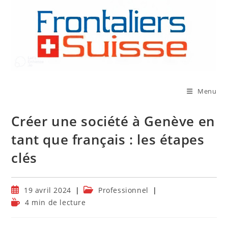
Skip
to
content
Menu
Créer une société à Genève en
tant que français : les étapes
clés
Publication
Post
19 avril 2024
Professionnel
publiée :
category:
Temps
4 min de lecture
de
lecture :