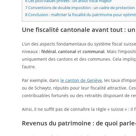
6
Les plus-values privées : un atout fiscal majeur
7
Conventions de double imposition : un cadre de protection
8
Conclusion : maîtriser la fiscalité du patrimoine pour optimis
Une fiscalité cantonale avant tout : u
L’un des aspects fondamentaux du système fiscal suisse, 
niveaux :
fédéral
,
cantonal
et
communal
. Mais l’imposit
uniquement des cantons et des communes. Cela implique
l’autre.
Par exemple, dans
le canton de Genève
, les taux d’imp
ou de Schwytz, réputés pour leur fiscalité attractive. Ce
contribuables fortunés ou des retraités disposant de re
Ainsi, il ne suffit pas de connaître la règle « suisse » : il
Revenus du patrimoine : de quoi parle