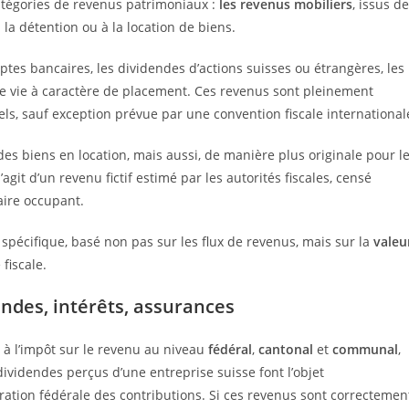
atégories de revenus patrimoniaux :
les revenus mobiliers
, issus de
 à la détention ou à la location de biens.
es bancaires, les dividendes d’actions suisses ou étrangères, les
ce vie à caractère de placement. Ces revenus sont pleinement
s, sauf exception prévue par une convention fiscale international
des biens en location, mais aussi, de manière plus originale pour l
agit d’un revenu fictif estimé par les autorités fiscales, censé
aire occupant.
pécifique, basé non pas sur les flux de revenus, mais sur la
valeu
fiscale.
endes, intérêts, assurances
 à l’impôt sur le revenu au niveau
fédéral
,
cantonal
et
communal
,
ividendes perçus d’une entreprise suisse font l’objet
tration fédérale des contributions. Si ces revenus sont correctemen