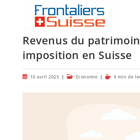
Skip
to
content
Revenus du patrimoin
imposition en Suisse
Publication
Post
Temps
10 avril 2025
Economie
9 min de le
publiée :
category:
de
lecture :