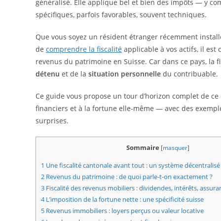
généralisé. Elle applique bel et bien des impôts — y co
spécifiques, parfois favorables, souvent techniques.
Que vous soyez un résident étranger récemment installé,
de
comprendre la fiscalité
applicable à vos actifs, il es
revenus du patrimoine en Suisse. Car dans ce pays, la 
détenu
et de la
situation personnelle
du contribuable.
Ce guide vous propose un tour d’horizon complet de ce qu
financiers et à la fortune elle-même — avec des exemple
surprises.
Sommaire
[
masquer
]
1
Une fiscalité cantonale avant tout : un système décentralisé
2
Revenus du patrimoine : de quoi parle-t-on exactement ?
3
Fiscalité des revenus mobiliers : dividendes, intérêts, assura
4
L’imposition de la fortune nette : une spécificité suisse
5
Revenus immobiliers : loyers perçus ou valeur locative