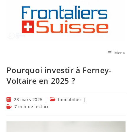
Skip
to
content
Menu
Pourquoi investir à Ferney-
Voltaire en 2025 ?
Publication
Post
28 mars 2025
Immobilier
publiée :
category:
Temps
7 min de lecture
de
lecture :