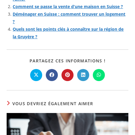
Comment se passe la vente d’une maison en Suisse ?
Déménager en Suisse : comment trouver un logement
?
Quels sont les points clés à connaître sur la région de
la Gruyère ?
PARTAGER
PARTAGEZ CES INFORMATIONS !
CE
CONTENU
Ouvrir
Ouvrir
Ouvrir
Ouvrir
Ouvrir
dans
dans
dans
dans
dans
une
une
une
une
une
autre
autre
autre
autre
autre
fenêtre
fenêtre
fenêtre
fenêtre
fenêtre
VOUS DEVRIEZ ÉGALEMENT AIMER