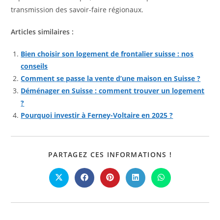
transmission des savoir-faire régionaux.
Articles similaires :
Bien choisir son logement de frontalier suisse : nos
conseils
Comment se passe la vente d’une maison en Suisse ?
Déménager en Suisse : comment trouver un logement
?
Pourquoi investir à Ferney-Voltaire en 2025 ?
PARTAGER
PARTAGEZ CES INFORMATIONS !
CE
CONTENU
Ouvrir
Ouvrir
Ouvrir
Ouvrir
Ouvrir
dans
dans
dans
dans
dans
une
une
une
une
une
autre
autre
autre
autre
autre
fenêtre
fenêtre
fenêtre
fenêtre
fenêtre