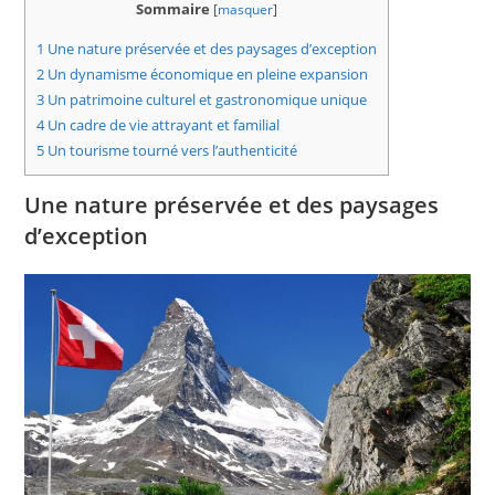
Sommaire
[
masquer
]
1
Une nature préservée et des paysages d’exception
2
Un dynamisme économique en pleine expansion
3
Un patrimoine culturel et gastronomique unique
4
Un cadre de vie attrayant et familial
5
Un tourisme tourné vers l’authenticité
Une nature préservée et des paysages
d’exception