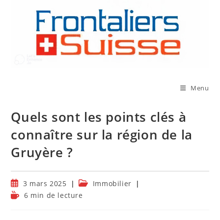
Skip
to
content
Menu
Quels sont les points clés à
connaître sur la région de la
Gruyère ?
Publication
Post
3 mars 2025
Immobilier
publiée :
category:
Temps
6 min de lecture
de
lecture :